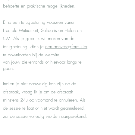
behoefte en praktische mogelijkheden.
Er is een terugbetaling voorzien vanuit
Liberale Mutualiteit, Solidaris en Helan en
CM.
Als je gebruik wil maken van de
terugbetaling, dien je
een aanvraagformulier
te downloaden bij de website
van jouw ziekenfonds
of hiervoor langs te
gaan.
Indien je niet aanwezig kan zijn op de
afspraak, vraag ik je om de afspraak
minstens 24u op voorhand te annuleren. Als
de sessie te laat of niet wordt geannuleerd,
zal de sessie volledig worden aangerekend.
Uitzonderlijke situaties van ziekte of
overmacht kunnen uiteraard besproken