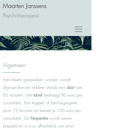
Maarten Janssens
Psychotherapeut
Algemeen
Individuele gesprekken worden vooraf
afgesproken en hebben steeds een
duur
van
60 minuten. Het
tarief
bedraagt 80 euro per
consultatie. Een koppel- of familiegesprek
duurt 75 minuten en betaal je 100 euro per
consultatie. De
frequentie
wordt samen
bepaald en is o.a. afhankelijk van ernst,