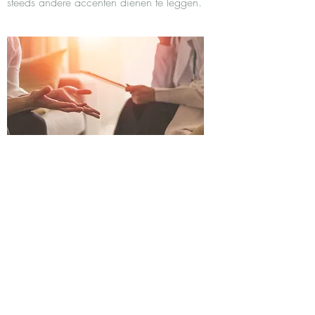
steeds andere accenten dienen te leggen.
Doel
De aangeboden psychologische
begeleiding heeft als (mogelijk) doel om -
samen met jou - de klachten te verhelpen
of de gevolgen ervan te verminderen. Ik
help je
inzicht
te krijgen in jezelf en je
problemen, zaken op een andere manier